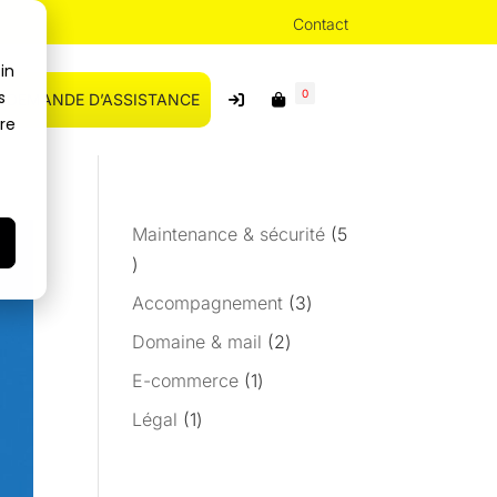
Contact
in
s
0
DEMANDE D’ASSISTANCE
tre
Maintenance & sécurité
5
5
produits
3
Accompagnement
3
produits
2
Domaine & mail
2
produits
1
E-commerce
1
produit
1
Légal
1
produit