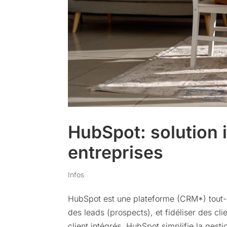
HubSpot: solution i
entreprises
Infos
HubSpot est une plateforme (CRM*) tout-en-
des leads (prospects), et fidéliser des cl
client intégrés, HubSpot simplifie la gesti