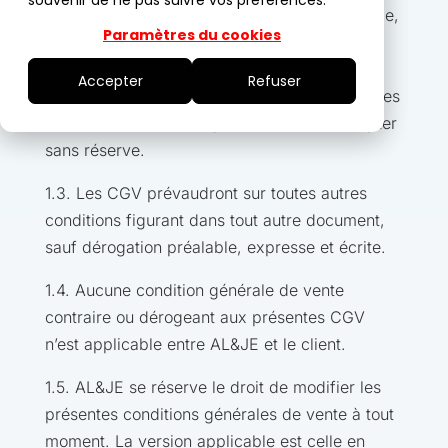
souvenir de ne pas suivre vos préférences.
1.2. Le client reconnaît avoir pris connaissance,
Paramètres du cookies
au moment de la validation de sa commande
sur drgeek.com (y.c. doctorgeek.ch,
Accepter
Refuser
drgeek.ch), des présentes conditions générales
de vente et déclare expressément les accepter
sans réserve.
1.3. Les CGV prévaudront sur toutes autres
conditions figurant dans tout autre document,
sauf dérogation préalable, expresse et écrite.
1.4. Aucune condition générale de vente
contraire ou dérogeant aux présentes CGV
n’est applicable entre AL&JE et le client.
1.5. AL&JE se réserve le droit de modifier les
présentes conditions générales de vente à tout
moment. La version applicable est celle en