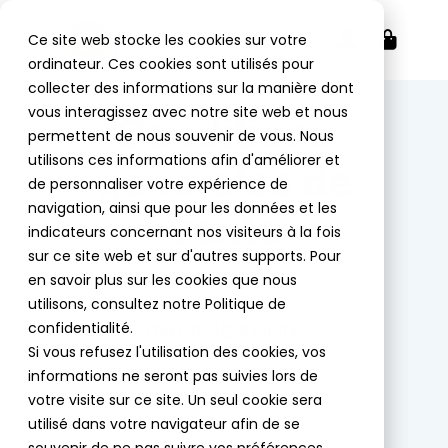
MENU
Ce site web stocke les cookies sur votre
ordinateur. Ces cookies sont utilisés pour
collecter des informations sur la manière dont
vous interagissez avec notre site web et nous
Conditions
permettent de nous souvenir de vous. Nous
utilisons ces informations afin d'améliorer et
générales de
de personnaliser votre expérience de
navigation, ainsi que pour les données et les
vente
indicateurs concernant nos visiteurs à la fois
sur ce site web et sur d'autres supports. Pour
en savoir plus sur les cookies que nous
utilisons, consultez notre Politique de
confidentialité.
1. CHAMP D’APPLICATION
Si vous refusez l'utilisation des cookies, vos
1.1. Les présentes conditions générales de
informations ne seront pas suivies lors de
vente régissent les relations contractuelles
votre visite sur ce site. Un seul cookie sera
entre AL&JE et son client.
utilisé dans votre navigateur afin de se